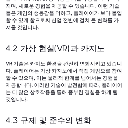
지며, 새로운 경험을 제공할 수 있습니다. 이런 기술
들은 게임의 생동감을 더하고, 플레이어가 보다 몰입
할 수 있게 함으로써 산업 전반에 걸쳐 큰 변화를 가
져올 것입니다.
4.2 가상 현실(VR)과 카지노
VR 기술은 카지노 환경을 완전히 변화시키고 있습니
다. 플레이어는 가상 카지노에서 직접 게임으로 참여
할 수 있으며, 이는 물리적 한계를 넘어서는 경험을
제공합니다. 이러한 기술이 발전함에 따라, 플레이어
는 더 많은 상호작용을 통해 풍부한 경험을 하게 될
것입니다.
4.3 규제 및 준수의 변화