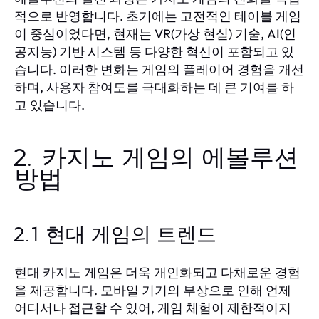
적으로 반영합니다. 초기에는 고전적인 테이블 게임
이 중심이었다면, 현재는 VR(가상 현실) 기술, AI(인
공지능) 기반 시스템 등 다양한 혁신이 포함되고 있
습니다. 이러한 변화는 게임의 플레이어 경험을 개선
하며, 사용자 참여도를 극대화하는 데 큰 기여를 하
고 있습니다.
2. 카지노 게임의 에볼루션
방법
2.1 현대 게임의 트렌드
현대 카지노 게임은 더욱 개인화되고 다채로운 경험
을 제공합니다. 모바일 기기의 부상으로 인해 언제
어디서나 접근할 수 있어, 게임 체험이 제한적이지