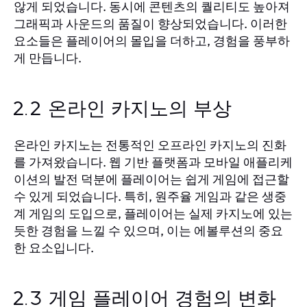
않게 되었습니다. 동시에 콘텐츠의 퀄리티도 높아져
그래픽과 사운드의 품질이 향상되었습니다. 이러한
요소들은 플레이어의 몰입을 더하고, 경험을 풍부하
게 만듭니다.
2.2 온라인 카지노의 부상
온라인 카지노는 전통적인 오프라인 카지노의 진화
를 가져왔습니다. 웹 기반 플랫폼과 모바일 애플리케
이션의 발전 덕분에 플레이어는 쉽게 게임에 접근할
수 있게 되었습니다. 특히, 원주율 게임과 같은 생중
계 게임의 도입으로, 플레이어는 실제 카지노에 있는
듯한 경험을 느낄 수 있으며, 이는 에볼루션의 중요
한 요소입니다.
2.3 게임 플레이어 경험의 변화