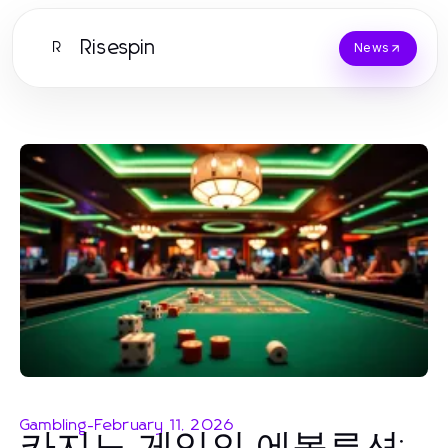
Risespin
R
News
Gambling
-
February 11, 2026