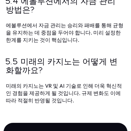
5.4 에볼루션에서의 자금 관리
방법은?
에볼루션에서 자금 관리는 승리와 패배를 통해 균형
을 유지하는 데 중점을 두어야 합니다. 미리 설정한
한계를 지키는 것이 핵심입니다.
5.5 미래의 카지노는 어떻게 변
화할까요?
미래의 카지노는 VR 및 AI 기술로 인해 더욱 혁신적
인 경험을 제공하게 될 것입니다. 규제 변화도 이에
따라 적절히 반영될 것입니다.