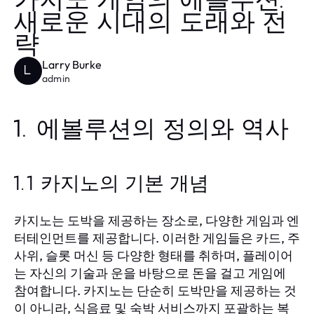
카지노 게임의 에볼루션:
새로운 시대의 도래와 전
략
Larry Burke
L
admin
1. 에볼루션의 정의와 역사
1.1 카지노의 기본 개념
카지노는 도박을 제공하는 장소로, 다양한 게임과 엔
터테인먼트를 제공합니다. 이러한 게임들은 카드, 주
사위, 슬롯 머신 등 다양한 형태를 취하며, 플레이어
는 자신의 기술과 운을 바탕으로 돈을 걸고 게임에
참여합니다. 카지노는 단순히 도박만을 제공하는 것
이 아니라, 식음료 및 숙박 서비스까지 포괄하는 복