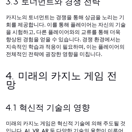
3.3 토너먼트와 경쟁 전략
카지노의 토너먼트는 경쟁을 통해 상금을 노리는 기
회를 제공합니다. 이를 통해 플레이어는 자신의 기술
을 시험하고, 다른 플레이어와의 교류를 통해 더욱
향상된 경험을 얻을 수 있습니다. 경쟁 환경에서는
지속적인 학습과 적응이 필요하며, 이는 플레이어의
전체적인 전략에 굉장한 영향을 미칩니다.
4. 미래의 카지노 게임 전
망
4.1 혁신적 기술의 영향
미래의 카지노 게임은 혁신적 기술에 의해 주도될 것
입니다. AI, VR, AR 등 다양한 기술의 융합이 이루어